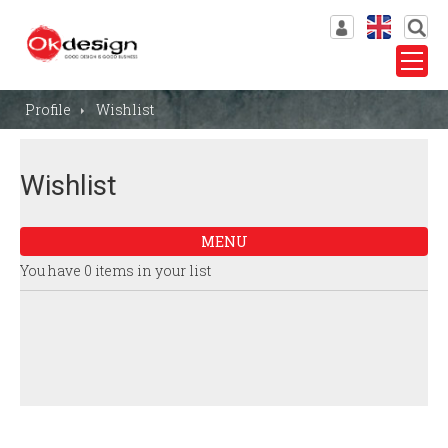
Log in
VN
Wishlist
EN
Profile
Wishlist
Wishlist
MENU
You have 0 items in your list