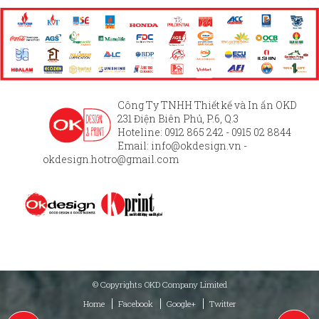
Công Ty TNHH Thiết kế và In ấn OKD
231 Điện Biên Phủ, P.6, Q.3
Hoteline: 0912 865 242 - 0915 02 8844
Email:
info@okdesign.vn
-
okdesign.hotro@gmail.com
© Copyrights OKD Company Limited
Home
Facebook
Google+
Twitter