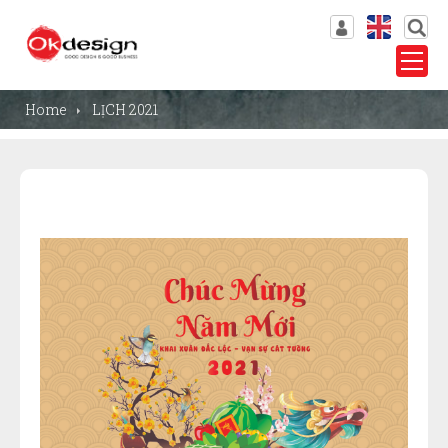
Log in
VN
Wishlist
EN
Home
LỊCH 2021