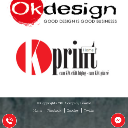
© Copyrights OKD Company Limited
Home
Facebook
Google+
Twitter
+84912865242