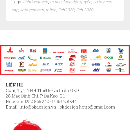
Tags:
lichdocquyen
,
in lich
,
Lịch độc quyền
,
so tay cao
cap
,
sotaycaocap
,
inlich
,
lich2020
,
lịch 2020
LIÊN HỆ
Công Ty TNHH Thiết kế và In ấn OKD
28 Mạc Đĩnh Chi, P. Đa Kao, Q.1
Hoteline: 0912 865 242 - 0915 02 8844
Email:
info@okdesign.vn
-
okdesign.hotro@gmail.com