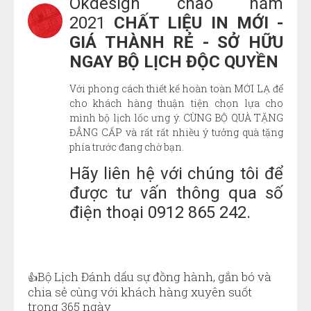
Okdesign chào năm
2021
CHẤT LIỆU IN MỚI -
GIÁ THÀNH RẺ - SỞ HỮU
NGAY BỘ LỊCH ĐỘC QUYỀN
Với phong cách thiết kế hoàn toàn MỚI LẠ để
cho khách hàng thuận tiện chọn lựa cho
mình bộ lịch lốc ưng ý. CÙNG BỘ QUÀ TẶNG
ĐẲNG CẤP và rất rất nhiều ý tưởng quà tặng
phía trước đang chờ bạn.
Hãy liên hệ với chúng tôi để
được tư vấn thông qua số
điện thoại 0912 865 242.
Bộ Lịch Đánh dấu sự đồng hành, gắn bó và
👍
chia sẻ cùng với khách hàng xuyên suốt
trong 365 ngày