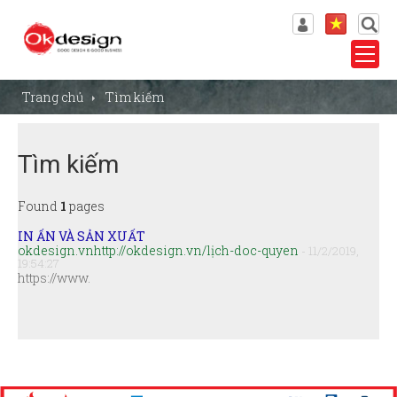
Đăng nhập
VN
Wishlist
EN
Trang chủ
Tìm kiếm
Tìm kiếm
Found
1
pages
IN ẤN VÀ SẢN XUẤT
okdesign.vnhttp://okdesign.vn/lịch-doc-quyen
- 11/2/2019,
19:54:27
https://www.