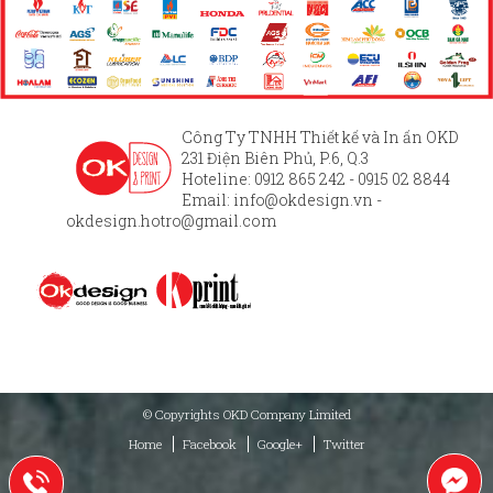
Công Ty TNHH Thiết kế và In ấn OKD
231 Điện Biên Phủ, P.6, Q.3
Hoteline: 0912 865 242 - 0915 02 8844
Email:
info@okdesign.vn
-
okdesign.hotro@gmail.com
© Copyrights OKD Company Limited
Home
Facebook
Google+
Twitter
+84912865242